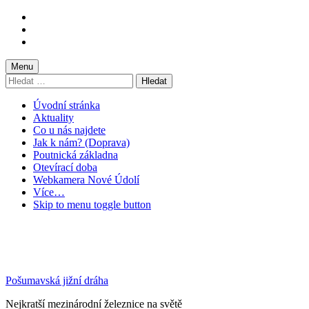
Skip
to
Skip
main
to
Skip
navigation
main
to
content
footer
Menu
Vyhledávání
Úvodní stránka
Aktuality
Co u nás najdete
Jak k nám? (Doprava)
Poutnická základna
Otevírací doba
Webkamera Nové Údolí
Více…
Skip to menu toggle button
Pošumavská jižní dráha
Nejkratší mezinárodní železnice na světě